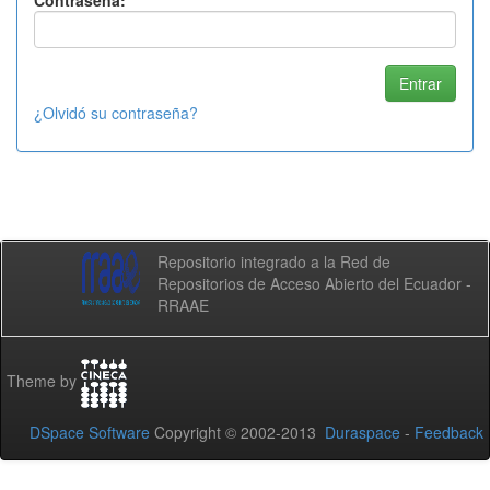
Contraseña:
¿Olvidó su contraseña?
Repositorio integrado a la Red de
Repositorios de Acceso Abierto del Ecuador -
RRAAE
Theme by
DSpace Software
Copyright © 2002-2013
Duraspace
-
Feedback