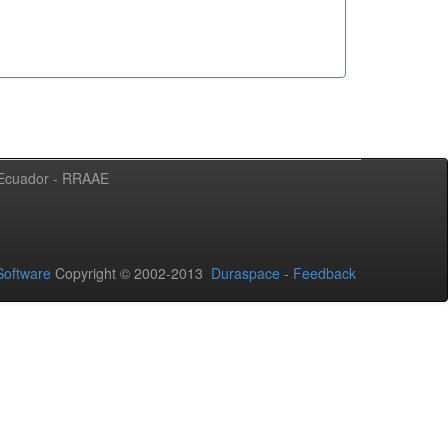
l Ecuador - RRAAE
oftware
Copyright © 2002-2013
Duraspace
-
Feedback