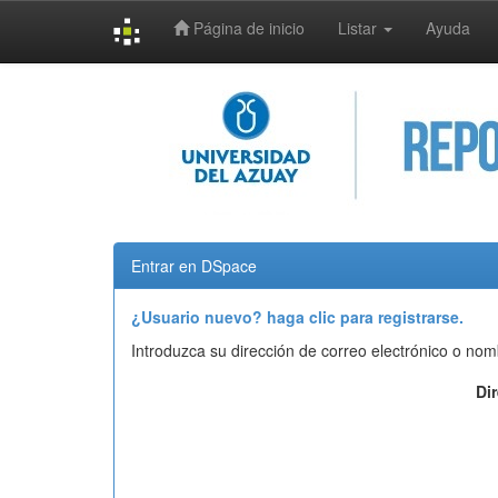
Página de inicio
Listar
Ayuda
Skip
navigation
Entrar en DSpace
¿Usuario nuevo? haga clic para registrarse.
Introduzca su dirección de correo electrónico o nom
Di