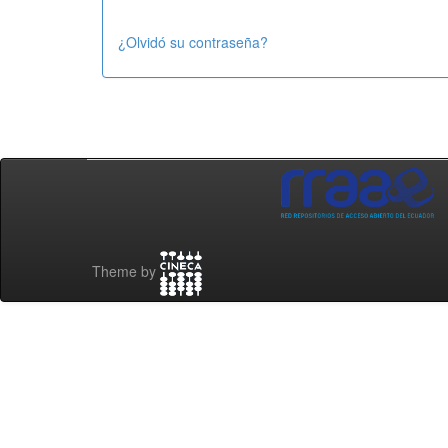
¿Olvidó su contraseña?
Theme by