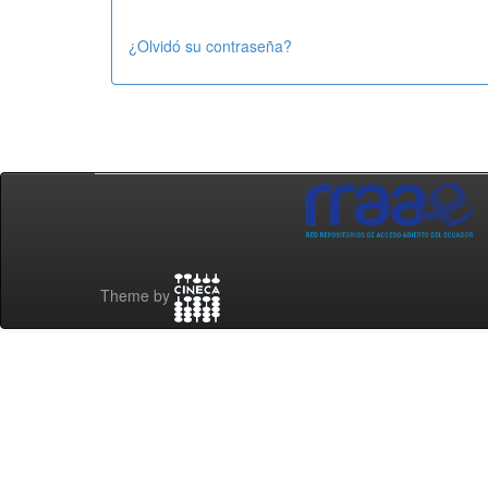
¿Olvidó su contraseña?
Theme by