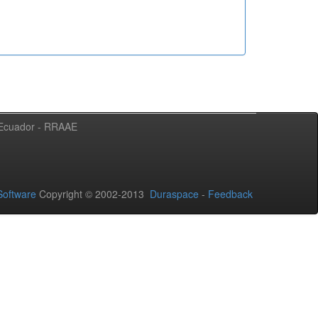
l Ecuador - RRAAE
oftware
Copyright © 2002-2013
Duraspace
-
Feedback