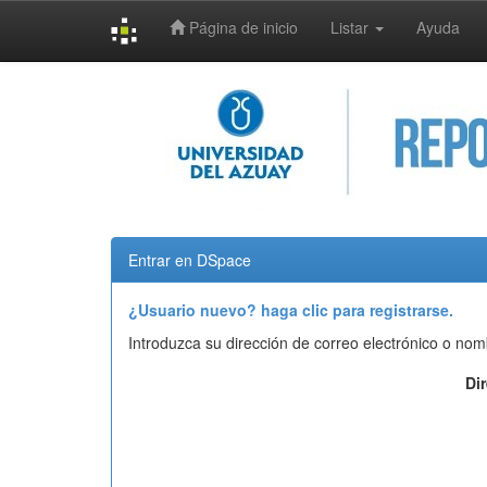
Página de inicio
Listar
Ayuda
Skip
navigation
Entrar en DSpace
¿Usuario nuevo? haga clic para registrarse.
Introduzca su dirección de correo electrónico o nom
Di