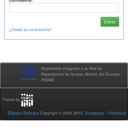
Contraseña:
¿Olvidó su contraseña?
Repositorio integrado a la Red de
Repositorios de Acceso Abierto del Ecuador -
RRAAE
Theme by
DSpace Software
Copyright © 2002-2013
Duraspace
-
Feedback