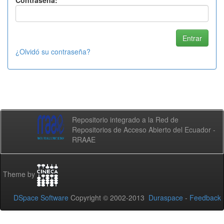
Contraseña:
¿Olvidó su contraseña?
Repositorio integrado a la Red de
Repositorios de Acceso Abierto del Ecuador -
RRAAE
Theme by
DSpace Software
Copyright © 2002-2013
Duraspace
-
Feedback