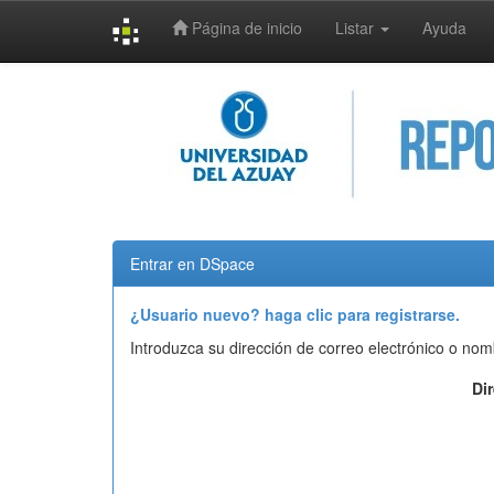
Página de inicio
Listar
Ayuda
Skip
navigation
Entrar en DSpace
¿Usuario nuevo? haga clic para registrarse.
Introduzca su dirección de correo electrónico o nom
Di