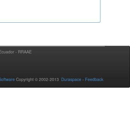
l Ecuador - RRAAE
oftware
Copyright © 2002-2013
Duraspace
-
Feedback