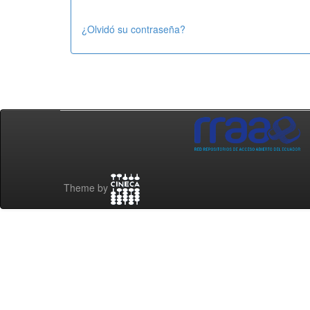
¿Olvidó su contraseña?
Theme by