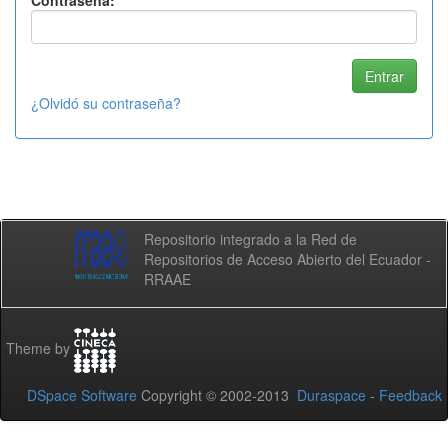
Contraseña:
¿Olvidó su contraseña?
Repositorio integrado a la Red de
Repositorios de Acceso Abierto del Ecuador -
RRAAE
Theme by
DSpace Software
Copyright © 2002-2013
Duraspace
-
Feedback