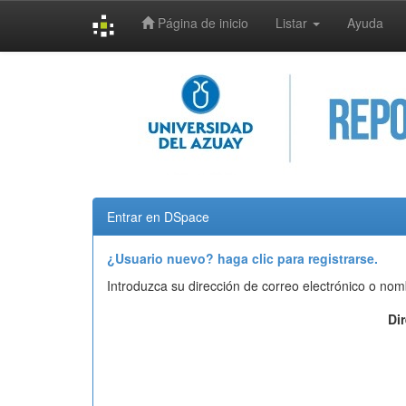
Página de inicio
Listar
Ayuda
Skip
navigation
Entrar en DSpace
¿Usuario nuevo? haga clic para registrarse.
Introduzca su dirección de correo electrónico o nom
Di