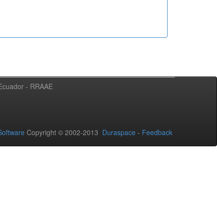
l Ecuador - RRAAE
oftware
Copyright © 2002-2013
Duraspace
-
Feedback