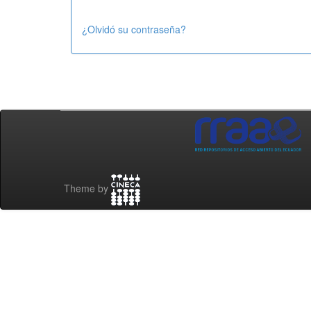
¿Olvidó su contraseña?
Theme by