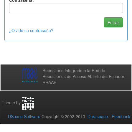
Contraseña:
¿Olvidó su contraseña?
Repositorio integrado a la Red de
Repositorios de Acceso Abierto del Ecuador -
RRAAE
Theme by
DSpace Software
Copyright © 2002-2013
Duraspace
-
Feedback