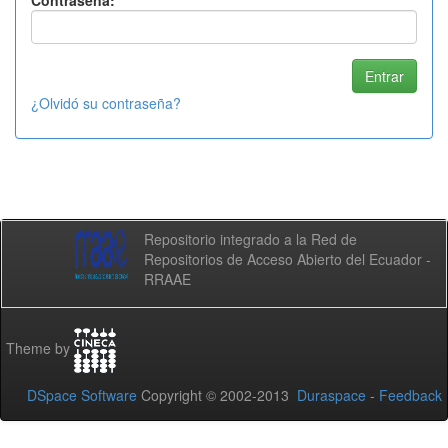
Contraseña:
¿Olvidó su contraseña?
Repositorio integrado a la Red de
Repositorios de Acceso Abierto del Ecuador -
RRAAE
Theme by
DSpace Software
Copyright © 2002-2013
Duraspace
-
Feedback