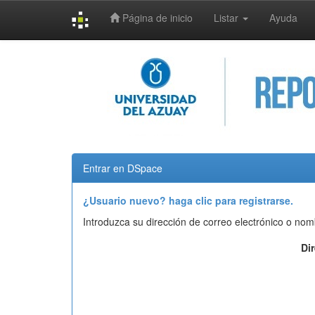
Página de inicio
Listar
Ayuda
Skip
navigation
Entrar en DSpace
¿Usuario nuevo? haga clic para registrarse.
Introduzca su dirección de correo electrónico o nom
Di