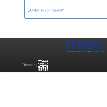
¿Olvidó su contraseña?
Theme by