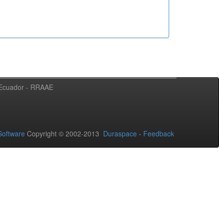
l Ecuador - RRAAE
oftware
Copyright © 2002-2013
Duraspace
-
Feedback