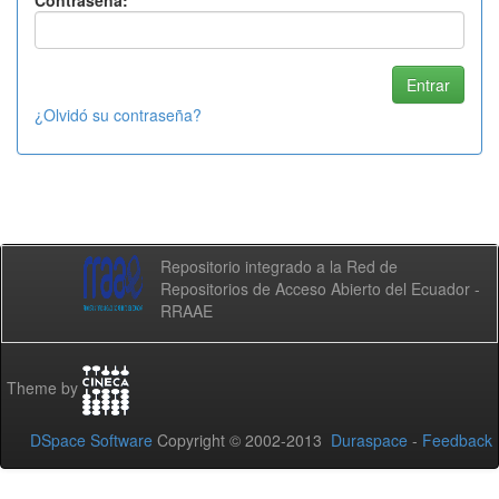
Contraseña:
¿Olvidó su contraseña?
Repositorio integrado a la Red de
Repositorios de Acceso Abierto del Ecuador -
RRAAE
Theme by
DSpace Software
Copyright © 2002-2013
Duraspace
-
Feedback