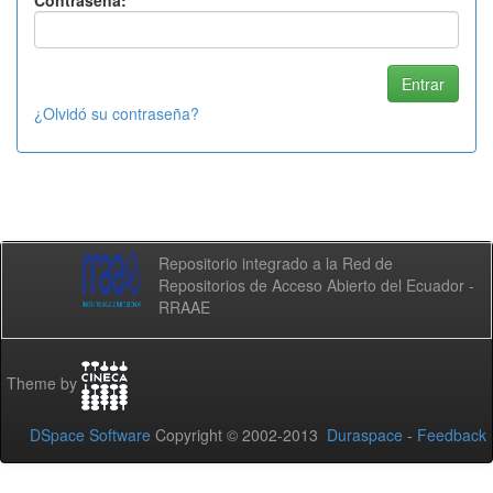
Contraseña:
¿Olvidó su contraseña?
Repositorio integrado a la Red de
Repositorios de Acceso Abierto del Ecuador -
RRAAE
Theme by
DSpace Software
Copyright © 2002-2013
Duraspace
-
Feedback