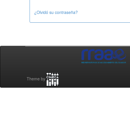
¿Olvidó su contraseña?
Theme by