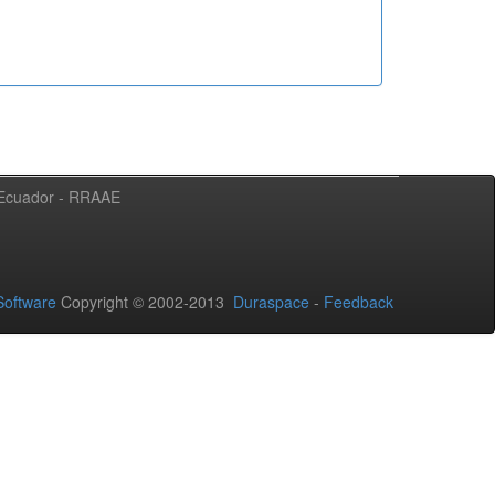
l Ecuador - RRAAE
oftware
Copyright © 2002-2013
Duraspace
-
Feedback