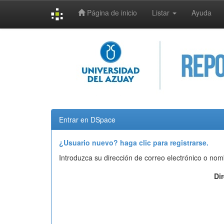
Página de inicio
Listar
Ayuda
Skip
navigation
Entrar en DSpace
¿Usuario nuevo? haga clic para registrarse.
Introduzca su dirección de correo electrónico o nom
Di