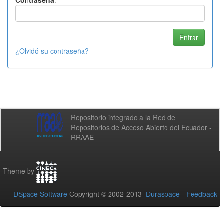
Contraseña:
¿Olvidó su contraseña?
Repositorio integrado a la Red de
Repositorios de Acceso Abierto del Ecuador -
RRAAE
Theme by
DSpace Software
Copyright © 2002-2013
Duraspace
-
Feedback