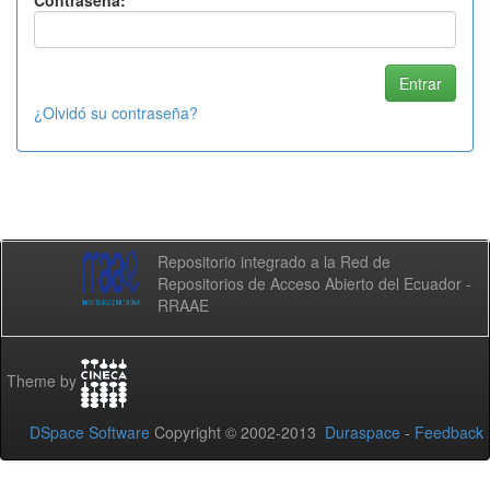
Contraseña:
¿Olvidó su contraseña?
Repositorio integrado a la Red de
Repositorios de Acceso Abierto del Ecuador -
RRAAE
Theme by
DSpace Software
Copyright © 2002-2013
Duraspace
-
Feedback