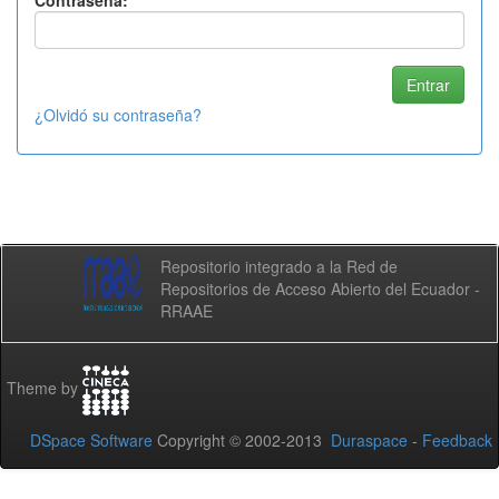
Contraseña:
¿Olvidó su contraseña?
Repositorio integrado a la Red de
Repositorios de Acceso Abierto del Ecuador -
RRAAE
Theme by
DSpace Software
Copyright © 2002-2013
Duraspace
-
Feedback