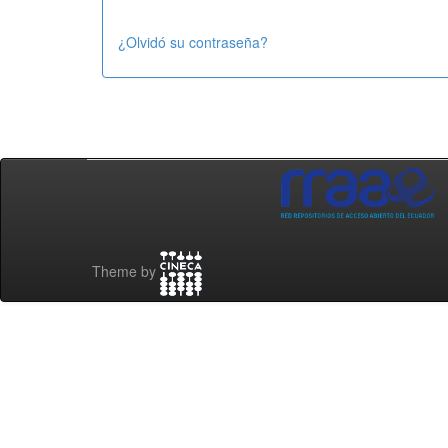
¿Olvidó su contraseña?
Theme by