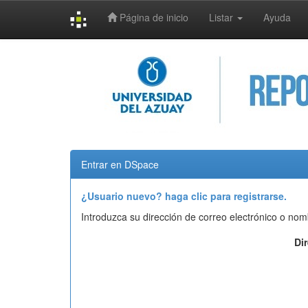
Página de inicio
Listar
Ayuda
Skip
navigation
Entrar en DSpace
¿Usuario nuevo? haga clic para registrarse.
Introduzca su dirección de correo electrónico o nom
Di