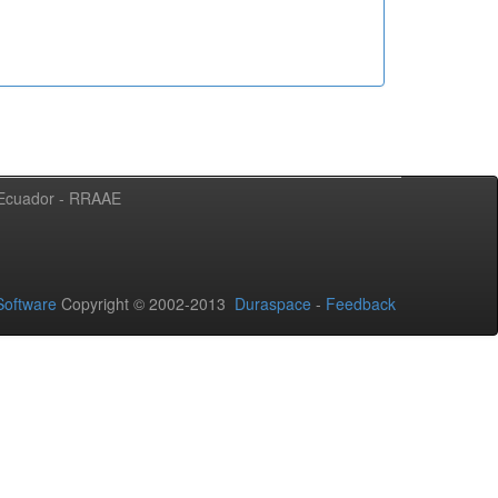
l Ecuador - RRAAE
oftware
Copyright © 2002-2013
Duraspace
-
Feedback