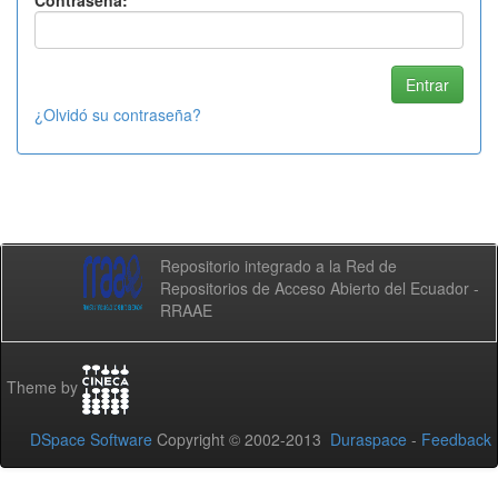
Contraseña:
¿Olvidó su contraseña?
Repositorio integrado a la Red de
Repositorios de Acceso Abierto del Ecuador -
RRAAE
Theme by
DSpace Software
Copyright © 2002-2013
Duraspace
-
Feedback