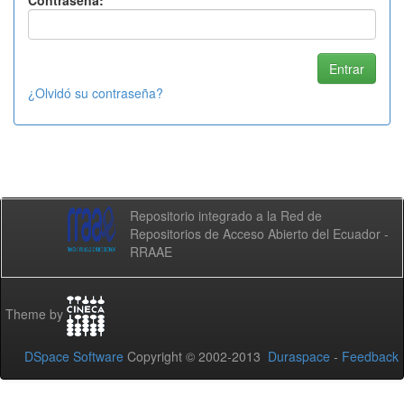
Contraseña:
¿Olvidó su contraseña?
Repositorio integrado a la Red de
Repositorios de Acceso Abierto del Ecuador -
RRAAE
Theme by
DSpace Software
Copyright © 2002-2013
Duraspace
-
Feedback