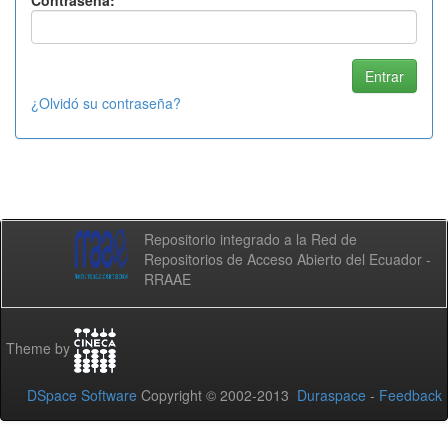
Contraseña:
¿Olvidó su contraseña?
Repositorio integrado a la Red de
Repositorios de Acceso Abierto del Ecuador -
RRAAE
Theme by
DSpace Software
Copyright © 2002-2013
Duraspace
-
Feedback