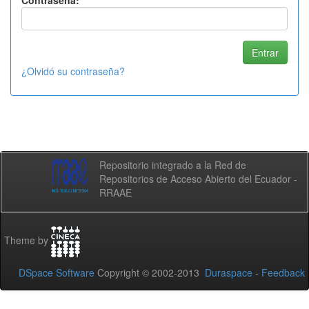
Contraseña:
¿Olvidó su contraseña?
Repositorio integrado a la Red de
Repositorios de Acceso Abierto del Ecuador -
RRAAE
Theme by
DSpace Software
Copyright © 2002-2013
Duraspace
-
Feedback