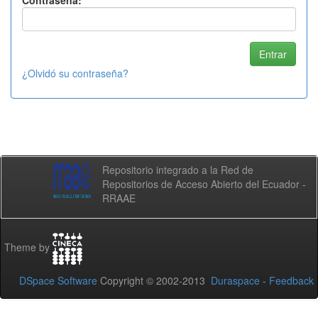
Contraseña:
¿Olvidó su contraseña?
Repositorio integrado a la Red de
Repositorios de Acceso Abierto del Ecuador -
RRAAE
Theme by
DSpace Software
Copyright © 2002-2013
Duraspace
-
Feedback