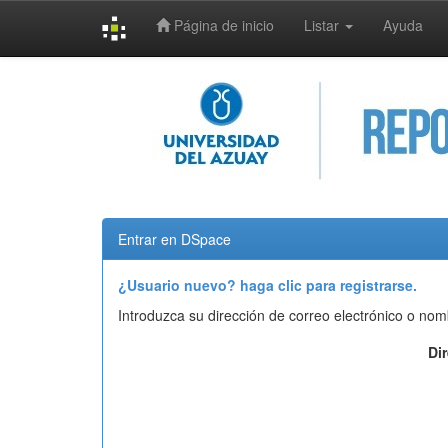
Página de inicio
Listar
Ayuda
Skip
navigation
Entrar en DSpace
¿Usuario nuevo? haga clic para registrarse.
Introduzca su dirección de correo electrónico o nom
Di