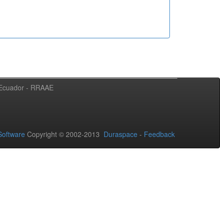
l Ecuador - RRAAE
oftware
Copyright © 2002-2013
Duraspace
-
Feedback