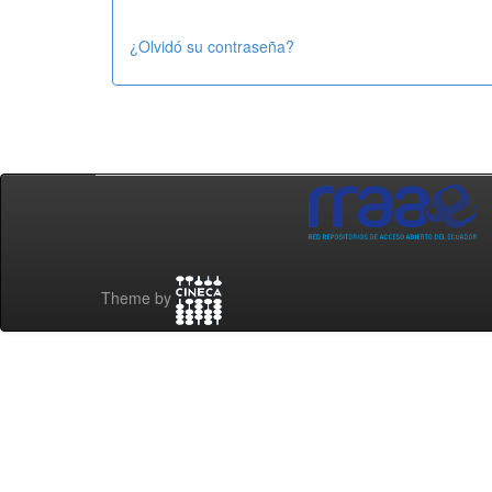
¿Olvidó su contraseña?
Theme by