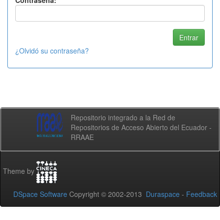
Contraseña:
¿Olvidó su contraseña?
Repositorio integrado a la Red de
Repositorios de Acceso Abierto del Ecuador -
RRAAE
Theme by
DSpace Software
Copyright © 2002-2013
Duraspace
-
Feedback