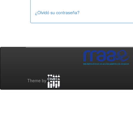
¿Olvidó su contraseña?
Theme by