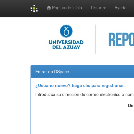
Página de inicio
Listar
Ayuda
Skip
navigation
Entrar en DSpace
¿Usuario nuevo? haga clic para registrarse.
Introduzca su dirección de correo electrónico o nom
Di