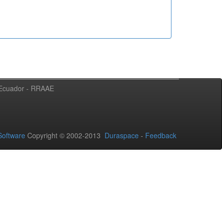
l Ecuador - RRAAE
oftware
Copyright © 2002-2013
Duraspace
-
Feedback