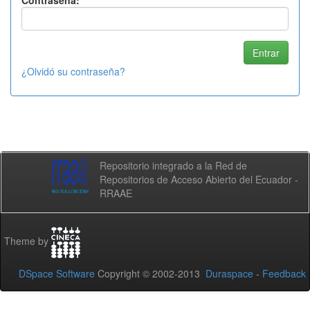
Contraseña:
¿Olvidó su contraseña?
Repositorio integrado a la Red de
Repositorios de Acceso Abierto del Ecuador -
RRAAE
Theme by
DSpace Software
Copyright © 2002-2013
Duraspace
-
Feedback