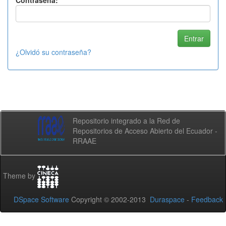
Contraseña:
¿Olvidó su contraseña?
Repositorio integrado a la Red de
Repositorios de Acceso Abierto del Ecuador -
RRAAE
Theme by
DSpace Software
Copyright © 2002-2013
Duraspace
-
Feedback