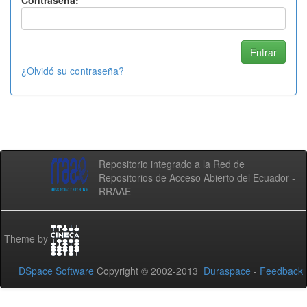
Contraseña:
¿Olvidó su contraseña?
Repositorio integrado a la Red de
Repositorios de Acceso Abierto del Ecuador -
RRAAE
Theme by
DSpace Software
Copyright © 2002-2013
Duraspace
-
Feedback