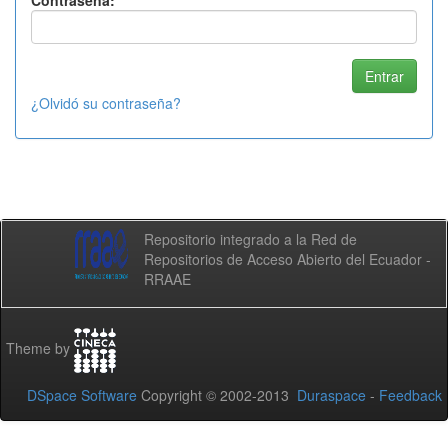
Contraseña:
¿Olvidó su contraseña?
Repositorio integrado a la Red de
Repositorios de Acceso Abierto del Ecuador -
RRAAE
Theme by
DSpace Software
Copyright © 2002-2013
Duraspace
-
Feedback