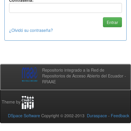
Contraseña:
¿Olvidó su contraseña?
Repositorio integrado a la Red de
Repositorios de Acceso Abierto del Ecuador -
RRAAE
Theme by
DSpace Software
Copyright © 2002-2013
Duraspace
-
Feedback