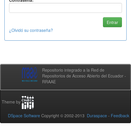
Contraseña:
¿Olvidó su contraseña?
Repositorio integrado a la Red de
Repositorios de Acceso Abierto del Ecuador -
RRAAE
Theme by
DSpace Software
Copyright © 2002-2013
Duraspace
-
Feedback