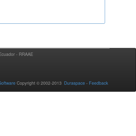
l Ecuador - RRAAE
oftware
Copyright © 2002-2013
Duraspace
-
Feedback