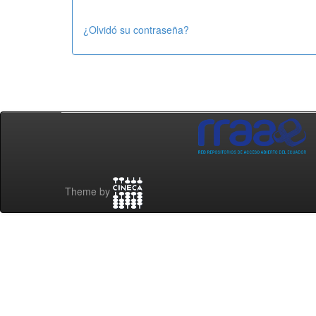
¿Olvidó su contraseña?
Theme by