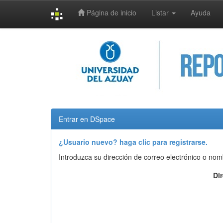
Página de inicio
Listar
Ayuda
Skip
navigation
Entrar en DSpace
¿Usuario nuevo? haga clic para registrarse.
Introduzca su dirección de correo electrónico o nom
Di