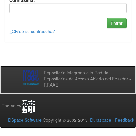
Contraseña:
¿Olvidó su contraseña?
Repositorio integrado a la Red de
Repositorios de Acceso Abierto del Ecuador -
RRAAE
Theme by
DSpace Software
Copyright © 2002-2013
Duraspace
-
Feedback