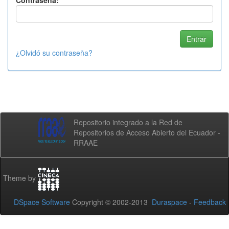
Contraseña:
¿Olvidó su contraseña?
Repositorio integrado a la Red de
Repositorios de Acceso Abierto del Ecuador -
RRAAE
Theme by
DSpace Software
Copyright © 2002-2013
Duraspace
-
Feedback