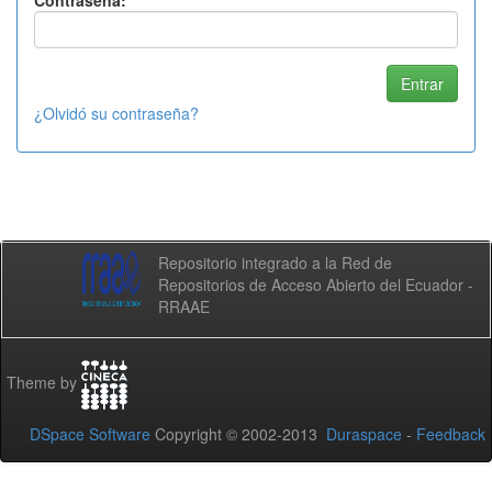
Contraseña:
¿Olvidó su contraseña?
Repositorio integrado a la Red de
Repositorios de Acceso Abierto del Ecuador -
RRAAE
Theme by
DSpace Software
Copyright © 2002-2013
Duraspace
-
Feedback