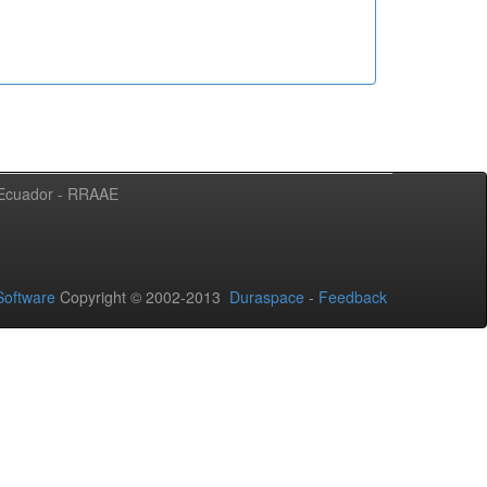
l Ecuador - RRAAE
oftware
Copyright © 2002-2013
Duraspace
-
Feedback