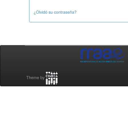
¿Olvidó su contraseña?
Theme by