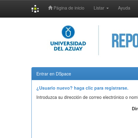
Página de inicio
Listar
Ayuda
Skip
navigation
Entrar en DSpace
¿Usuario nuevo? haga clic para registrarse.
Introduzca su dirección de correo electrónico o nom
Di