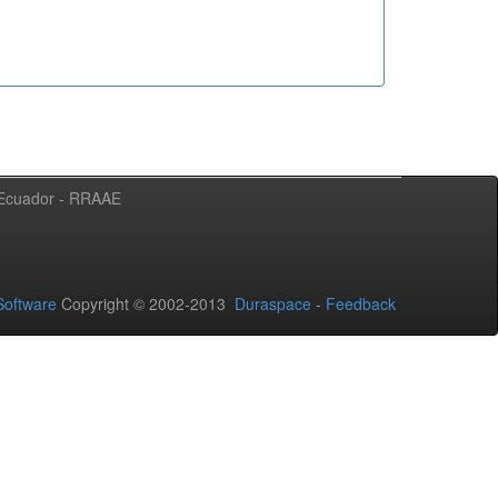
l Ecuador - RRAAE
oftware
Copyright © 2002-2013
Duraspace
-
Feedback