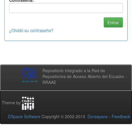
Contraseña:
¿Olvidó su contraseña?
Repositorio integrado a la Red de
Repositorios de Acceso Abierto del Ecuador -
RRAAE
Theme by
DSpace Software
Copyright © 2002-2013
Duraspace
-
Feedback