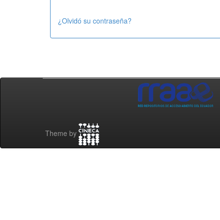
¿Olvidó su contraseña?
Theme by