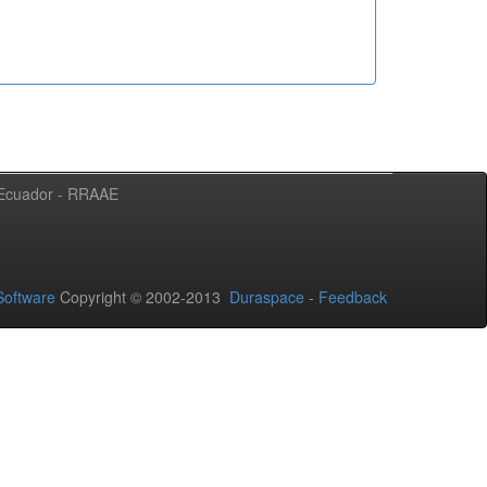
l Ecuador - RRAAE
oftware
Copyright © 2002-2013
Duraspace
-
Feedback