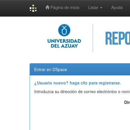
Página de inicio
Listar
Ayuda
Skip
navigation
Entrar en DSpace
¿Usuario nuevo? haga clic para registrarse.
Introduzca su dirección de correo electrónico o nom
Di