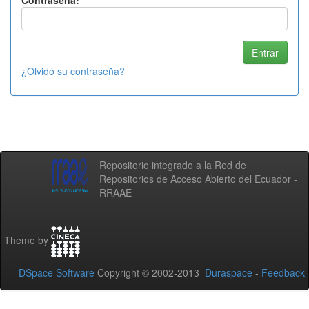
Contraseña:
¿Olvidó su contraseña?
Repositorio integrado a la Red de
Repositorios de Acceso Abierto del Ecuador -
RRAAE
Theme by
DSpace Software
Copyright © 2002-2013
Duraspace
-
Feedback