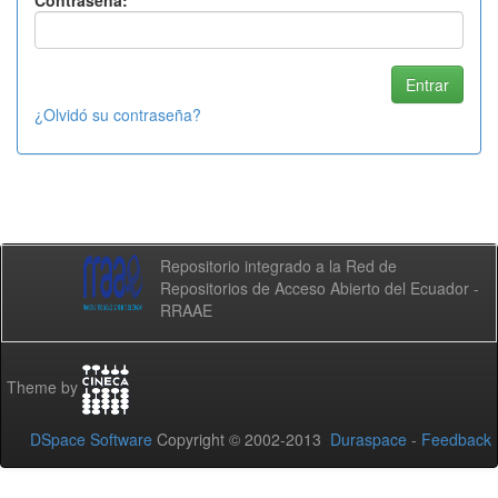
Contraseña:
¿Olvidó su contraseña?
Repositorio integrado a la Red de
Repositorios de Acceso Abierto del Ecuador -
RRAAE
Theme by
DSpace Software
Copyright © 2002-2013
Duraspace
-
Feedback