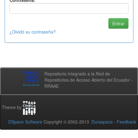
Contraseña:
¿Olvidó su contraseña?
Repositorio integrado a la Red de
Repositorios de Acceso Abierto del Ecuador -
RRAAE
Theme by
DSpace Software
Copyright © 2002-2013
Duraspace
-
Feedback