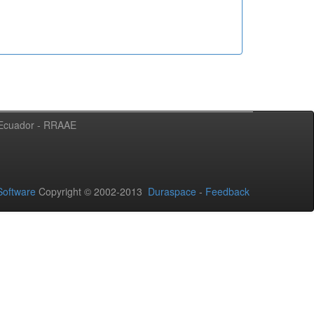
l Ecuador - RRAAE
oftware
Copyright © 2002-2013
Duraspace
-
Feedback