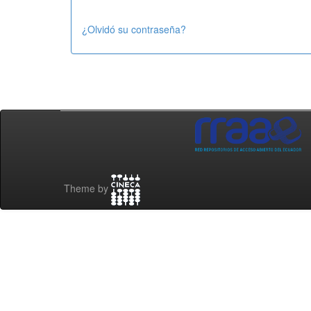
¿Olvidó su contraseña?
Theme by