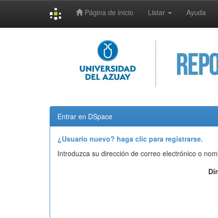
Página de inicio
Listar
Ayuda
Skip
navigation
Entrar en DSpace
¿Usuario nuevo? haga clic para registrarse.
Introduzca su dirección de correo electrónico o nom
Di