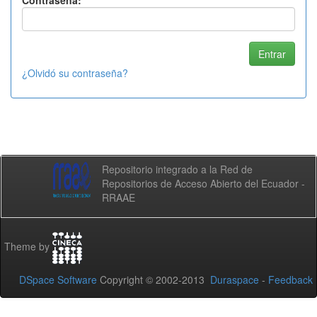
Contraseña:
¿Olvidó su contraseña?
Repositorio integrado a la Red de
Repositorios de Acceso Abierto del Ecuador -
RRAAE
Theme by
DSpace Software
Copyright © 2002-2013
Duraspace
-
Feedback