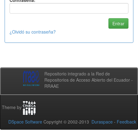
Contraseña:
¿Olvidó su contraseña?
Repositorio integrado a la Red de
Repositorios de Acceso Abierto del Ecuador -
RRAAE
Theme by
DSpace Software
Copyright © 2002-2013
Duraspace
-
Feedback