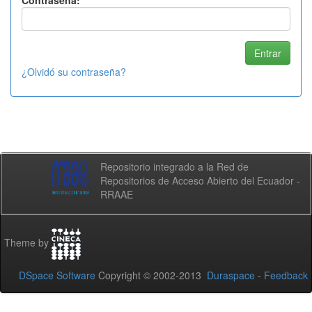
Contraseña:
¿Olvidó su contraseña?
Repositorio integrado a la Red de
Repositorios de Acceso Abierto del Ecuador -
RRAAE
Theme by
DSpace Software
Copyright © 2002-2013
Duraspace
-
Feedback