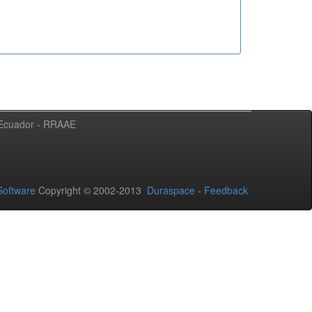
l Ecuador - RRAAE
oftware
Copyright © 2002-2013
Duraspace
-
Feedback