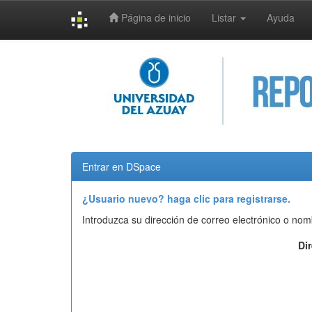
Página de inicio
Listar
Ayuda
Skip
navigation
Entrar en DSpace
¿Usuario nuevo? haga clic para registrarse.
Introduzca su dirección de correo electrónico o nom
Di