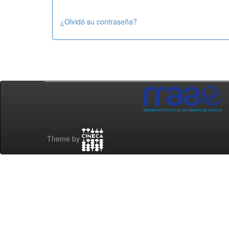
¿Olvidó su contraseña?
Theme by