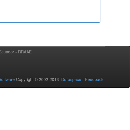
l Ecuador - RRAAE
oftware
Copyright © 2002-2013
Duraspace
-
Feedback