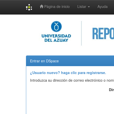
Página de inicio
Listar
Ayuda
Skip
navigation
Entrar en DSpace
¿Usuario nuevo? haga clic para registrarse.
Introduzca su dirección de correo electrónico o nom
Di