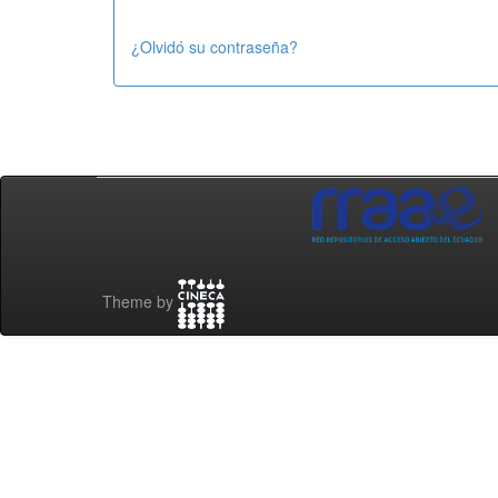
¿Olvidó su contraseña?
Theme by