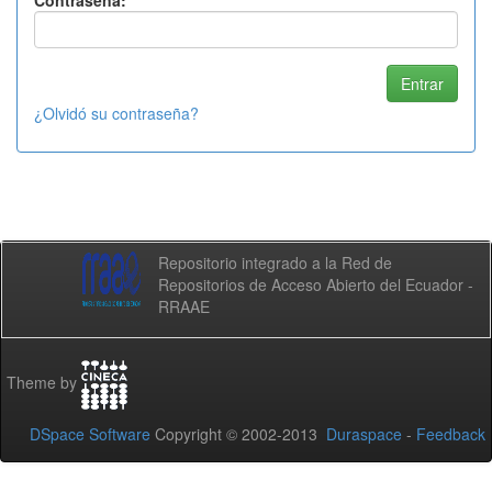
Contraseña:
¿Olvidó su contraseña?
Repositorio integrado a la Red de
Repositorios de Acceso Abierto del Ecuador -
RRAAE
Theme by
DSpace Software
Copyright © 2002-2013
Duraspace
-
Feedback